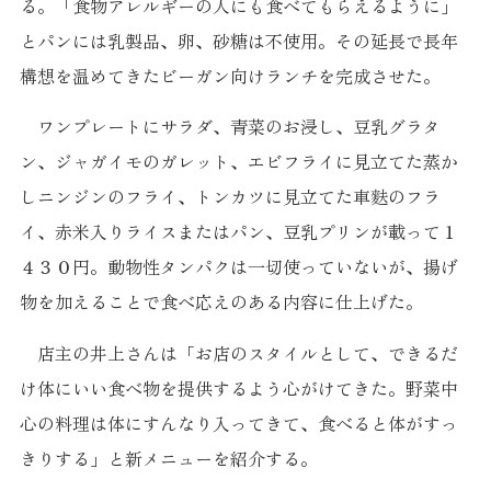
る。「食物アレルギーの人にも食べてもらえるように」
とパンには乳製品、卵、砂糖は不使用。その延長で長年
構想を温めてきたビーガン向けランチを完成させた。
ワンプレートにサラダ、青菜のお浸し、豆乳グラタ
ン、ジャガイモのガレット、エビフライに見立てた蒸か
しニンジンのフライ、トンカツに見立てた車麩のフラ
イ、赤米入りライスまたはパン、豆乳プリンが載って１
４３０円。動物性タンパクは一切使っていないが、揚げ
物を加えることで食べ応えのある内容に仕上げた。
店主の井上さんは「お店のスタイルとして、できるだ
け体にいい食べ物を提供するよう心がけてきた。野菜中
心の料理は体にすんなり入ってきて、食べると体がすっ
きりする」と新メニューを紹介する。