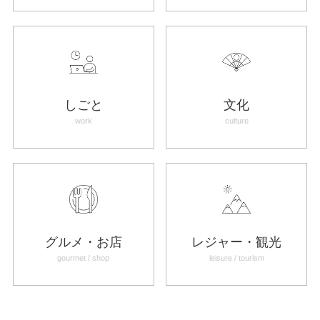
しごと
文化
work
culture
グルメ・お店
レジャー・観光
gourmet / shop
leisure / tourism