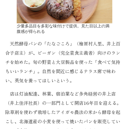
少量多品目を多彩な味付けで提供。見た目以上の満
腹感が得られる
天然酵母パンの「たなごころ」（檜原村人里、井上百
合子店主）が、ビーガン（完全菜食主義者）向けのラン
チを始めた。旬の野菜と大豆製品を使った「食べて気持
ちいいランチ」。自然を間近に感じるテラス席で味わ
い、英気を養ってほしいという。
店は灯油配達、林業、宿泊業など多角経営の井上店
（井上佳洋社長）の一部門として開店16年目を迎える。
除草剤を使わず栽培したアイガモ農法の米から酵母を起
こし、北海道産の小麦を使って焼いたパンを販売してい