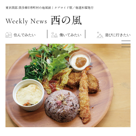
コ
東京西部 西多摩8市町村の地域紙｜タブロイド版／毎週木曜発行
ン
テ
ン
住んでみたい
働いてみたい
遊びに行きたい
ツ
に
ス
キ
ッ
プ