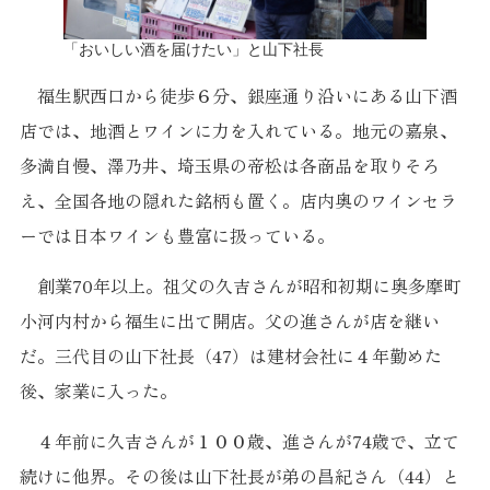
「おいしい酒を届けたい」と山下社長
福生駅西口から徒歩６分、銀座通り沿いにある山下酒
店では、地酒とワインに力を入れている。地元の嘉泉、
多満自慢、澤乃井、埼玉県の帝松は各商品を取りそろ
え、全国各地の隠れた銘柄も置く。店内奥のワインセラ
ーでは日本ワインも豊富に扱っている。
創業70年以上。祖父の久吉さんが昭和初期に奥多摩町
小河内村から福生に出て開店。父の進さんが店を継い
だ。三代目の山下社長（47）は建材会社に４年勤めた
後、家業に入った。
４年前に久吉さんが１００歳、進さんが74歳で、立て
続けに他界。その後は山下社長が弟の昌紀さん（44）と