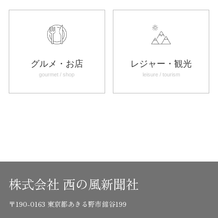
グルメ・お店
レジャー・観光
gourmet / shop
leisure / tourism
株式会社 西の風新聞社
〒190-0163 東京都あきる野市舘谷199