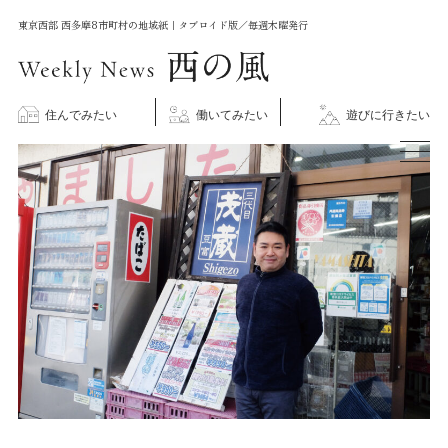
コ
東京西部 西多摩8市町村の地域紙｜タブロイド版／毎週木曜発行
ン
テ
ン
住んでみたい
働いてみたい
遊びに行きたい
ツ
に
ス
キ
ッ
プ