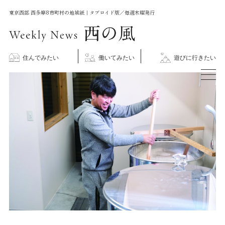
コ
東京西部 西多摩8市町村の地域紙｜タブロイド版／毎週木曜発行
ン
テ
ン
住んでみたい
働いてみたい
遊びに行きたい
ツ
に
ス
キ
ッ
プ