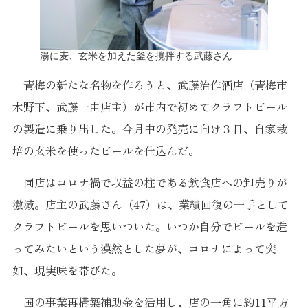
湯に麦、玄米を加えた釜を撹拌する武藤さん
青梅の新たな名物を作ろうと、武藤治作酒店（青梅市
木野下、武藤一由店主）が市内で初めてクラフトビール
の製造に乗り出した。今月中の発売に向け３日、自家栽
培の玄米を使ったビールを仕込んだ。
同店はコロナ禍で収益の柱である飲食店への卸売りが
激減。店主の武藤さん（47）は、業績回復の一手として
クラフトビールを思いついた。いつか自分でビールを造
ってみたいという漠然とした夢が、コロナによって突
如、現実味を帯びた。
国の事業再構築補助金を活用し、店の一角に約11平方