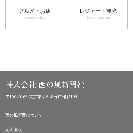
グルメ・お店
レジャー・観光
gourmet / shop
leisure / tourism
株式会社 西の風新聞社
〒190-0163 東京都あきる野市舘谷199
西の風新聞について
定期購読