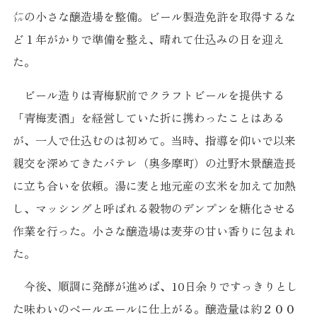
㍍の小さな醸造場を整備。ビール製造免許を取得するな
ど１年がかりで準備を整え、晴れて仕込みの日を迎え
た。
ビール造りは青梅駅前でクラフトビールを提供する
「青梅麦酒」を経営していた折に携わったことはある
が、一人で仕込むのは初めて。当時、指導を仰いで以来
親交を深めてきたバテレ（奥多摩町）の辻野木景醸造長
に立ち合いを依頼。湯に麦と地元産の玄米を加えて加熱
し、マッシングと呼ばれる穀物のデンプンを糖化させる
作業を行った。小さな醸造場は麦芽の甘い香りに包まれ
た。
今後、順調に発酵が進めば、10日余りですっきりとし
た味わいのペールエールに仕上がる。醸造量は約２００