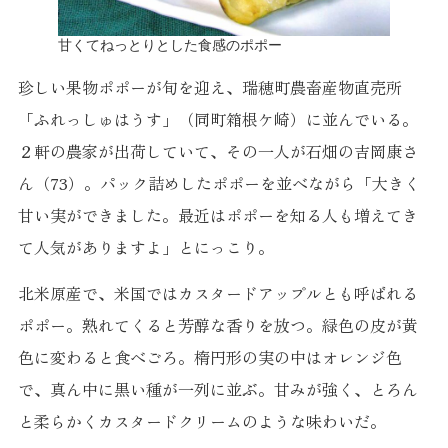
甘くてねっとりとした食感のポポー
珍しい果物ポポーが旬を迎え、瑞穂町農畜産物直売所
「ふれっしゅはうす」（同町箱根ケ崎）に並んでいる。
２軒の農家が出荷していて、その一人が石畑の吉岡康さ
ん（73）。パック詰めしたポポーを並べながら「大きく
甘い実ができました。最近はポポーを知る人も増えてき
て人気がありますよ」とにっこり。
北米原産で、米国ではカスタードアップルとも呼ばれる
ポポー。熟れてくると芳醇な香りを放つ。緑色の皮が黄
色に変わると食べごろ。楕円形の実の中はオレンジ色
で、真ん中に黒い種が一列に並ぶ。甘みが強く、とろん
と柔らかくカスタードクリームのような味わいだ。