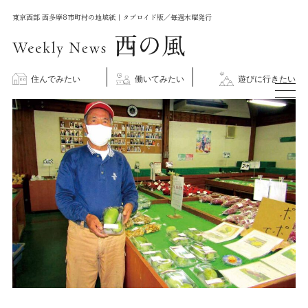
コ
東京西部 西多摩8市町村の地域紙｜タブロイド版／毎週木曜発行
ン
テ
ン
住んでみたい
働いてみたい
遊びに行きたい
ツ
に
ス
キ
ッ
プ