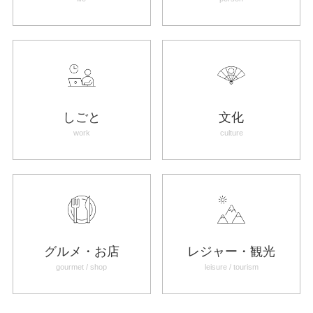
しごと
文化
work
culture
グルメ・お店
レジャー・観光
gourmet / shop
leisure / tourism