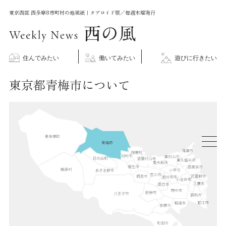
コ
東京西部 西多摩8市町村の地域紙｜タブロイド版／毎週木曜発行
ン
テ
ン
住んでみたい
働いてみたい
遊びに行きたい
ツ
東京都青梅市について
に
ス
キ
ッ
プ