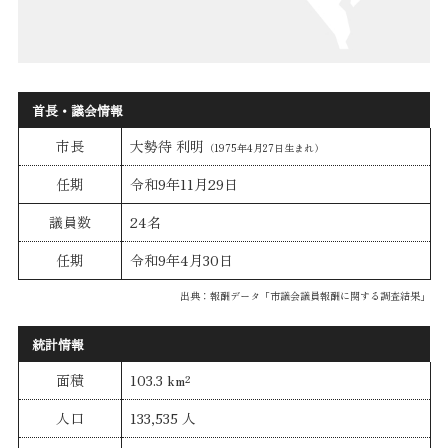
首長・議会情報
市長
大勢待 利明
（1975年4月27日生まれ）
任期
令和9年11月29日
議員数
24名
任期
令和9年4月30日
出典：報酬データ「市議会議員報酬に関する調査結果」
統計情報
面積
103.3 km²
人口
133,535 人