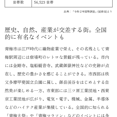
世帯数
56,523 世帯
出典：「令和２年国勢調査」(総務省)より
歴史、自然、産業が交差する街。全国
的に有名なイベントも
青梅市は江戸時代に織物産業で栄え、その名残として青
梅駅周辺には宿場町のレトロな景観が残っている。市内
には金剛寺、塩船観音寺、武蔵御嶽神社などの史跡が点
在し、歴史の豊かさを感じることができる。市西部は秩
父多摩甲斐国立公園に属し、御岳渓谷をはじめとする自
然美が楽しめる一方、市東部には三ツ原工業団地・西東
京工業団地が広がり、電気・電子、機械、金属、半導体
などのハイテク産業が集積している。全国的に知られる
「青梅大祭」や「青梅マラソン」などのイベントには多