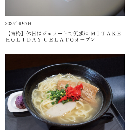
2025年8月7日
【青梅】休日はジェラートで笑顔に ＭＩＴＡＫＥ
ＨＯＬＩＤＡＹ ＧＥＬＡＴＯオープン