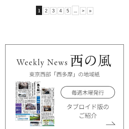
1
...
2
3
4
5
>
»