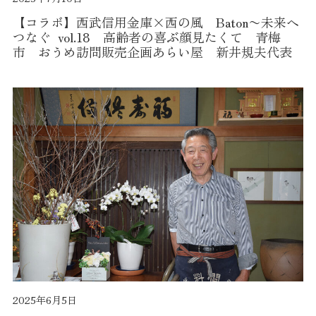
【コラボ】西武信用金庫×西の風 Baton〜未来へ
つなぐ vol.18 高齢者の喜ぶ顔見たくて 青梅
市 おうめ訪問販売企画あらい屋 新井規夫代表
2025年6月5日