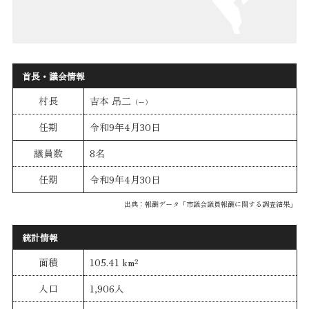
首長・議会情報
村長
吉本 昂二
（ー）
任期
令和9年4月30日
議員数
8名
任期
令和9年4月30日
出典：報酬データ「市議会議員報酬に関する調査結果」
統計情報
面積
105.41 km²
人口
1,906人