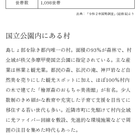
世帯数
1,098世帯
出典：「令和２年国勢調査」(総務省)より
国立公園内にある村
島しょ部を除き都内唯一の村。面積の93％が森林で、村
全域が秩父多摩甲斐国立公園に指定されている。主な産
業は林業と観光業。都民の森、払沢の滝、神戸岩など自
然美を売りにした観光スポットに加え、ほぼ100％村内
の木で建てた「檜原森のおもちゃ美術館」が有名。少人
数制のきめ細かな教育や充実した子育て支援を目当てに
移住する若い世代も多い。近隣市町に先駆けて村内全域
に光ファイバー回線を敷設、先進的な環境施策などで周
囲の注目を集めた時代もあった。