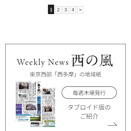
1
2
3
4
>