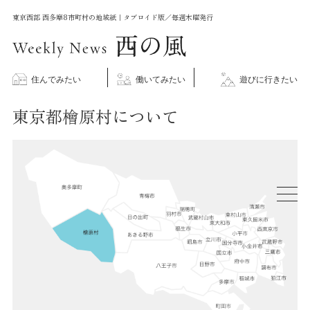
コ
東京西部 西多摩8市町村の地域紙｜タブロイド版／毎週木曜発行
ン
テ
ン
住んでみたい
働いてみたい
遊びに行きたい
ツ
東京都檜原村について
に
ス
キ
ッ
プ