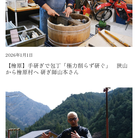
2026年1月1日
【檜原】手研ぎで包丁「極力削らず研ぐ」 狭山
から檜原村へ 研ぎ師山本さん