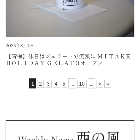
2025年8月7日
【青梅】休日はジェラートで笑顔に ＭＩＴＡＫＥ
ＨＯＬＩＤＡＹ ＧＥＬＡＴＯオープン
1
...
...
2
3
4
5
10
>
»