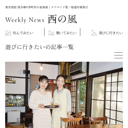
コ
東京西部 西多摩8市町村の地域紙｜タブロイド版／毎週木曜発行
ン
テ
ン
住んでみたい
働いてみたい
遊びに行きたい
ツ
遊びに行きたいの記事一覧
に
ス
キ
ッ
プ