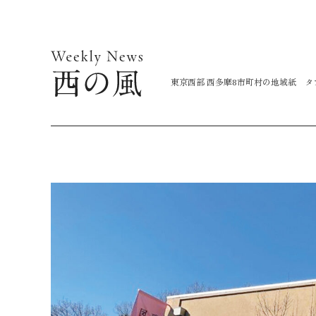
コ
ン
テ
ン
東京西部 西多摩8市町村の地域紙 
ツ
に
ス
キ
ッ
プ