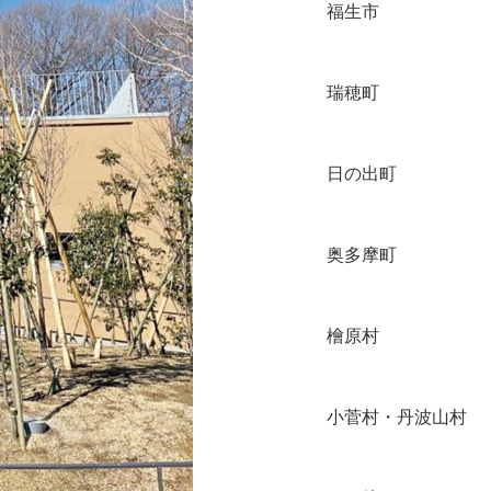
福生市
瑞穂町
日の出町
奥多摩町
檜原村
小菅村・丹波山村