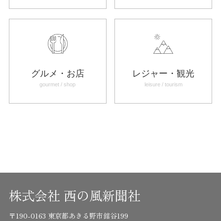
グルメ・お店
レジャー・観光
gourmet / shop
leisure / tourism
株式会社 西の風新聞社
〒190-0163 東京都あきる野市舘谷199