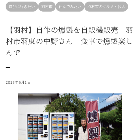
遊びに行きたい
羽村市
住んでみたい
羽村市のグルメ・お店
【羽村】自作の燻製を自販機販売 羽
村市羽東の中野さん 食卓で燻製楽し
んで
2023年6月1日