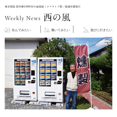
コ
東京西部 西多摩8市町村の地域紙｜タブロイド版／毎週木曜発行
ン
テ
ン
住んでみたい
働いてみたい
遊びに行きたい
ツ
に
ス
キ
ッ
プ