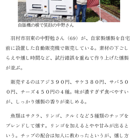
自販機の横で笑顔の中野さん
羽村市羽東の中野勉さん（69）が、自家製燻製を自宅
前に設置した自動販売機で販売している。素材の下ごし
らえや燻し時間など、試行錯誤を重ねて作り上げた燻製
が並ぶ。
販売するのはアジ３９０円、サケ３８０円、サバ５０
０円、チーズ４５０円の４種。味が濃すぎず食べやすい
が、しっかり燻製の香りが楽しめる。
魚類はサクラ、リンゴ、クルミなど５種類のチップを
ブレンドして燻す。リンゴを加えるとやや甘みが出ると
いう。チップの配合は知人に教わったというが、燻し方