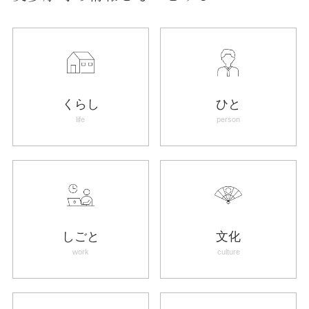
くらし
ひと
life
person
しごと
文化
work
culture