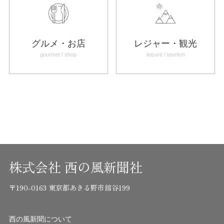
グルメ・お店
レジャー・観光
gourmet / shop
leisure / tourism
株式会社 西の風新聞社
〒190-0163 東京都あきる野市舘谷199
西の風新聞について