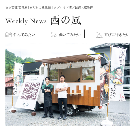
コ
東京西部 西多摩8市町村の地域紙｜タブロイド版／毎週木曜発行
ン
テ
ン
住んでみたい
働いてみたい
遊びに行きたい
ツ
に
ス
キ
ッ
プ