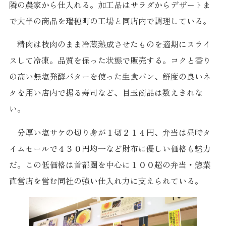
隣の農家から仕入れる。加工品はサラダからデザートま
で大半の商品を瑞穂町の工場と同店内で調理している。
精肉は枝肉のまま冷蔵熟成させたものを適期にスライ
スして冷凍。品質を保った状態で販売する。コクと香り
の高い無塩発酵バターを使った生食パン、鮮度の良いネ
タを用い店内で握る寿司など、目玉商品は数えきれな
い。
分厚い塩サケの切り身が１切２１４円、弁当は昼時タ
イムセールで４３０円均一など財布に優しい価格も魅力
だ。この低価格は首都圏を中心に１００超の弁当・惣菜
直営店を営む同社の強い仕入れ力に支えられている。