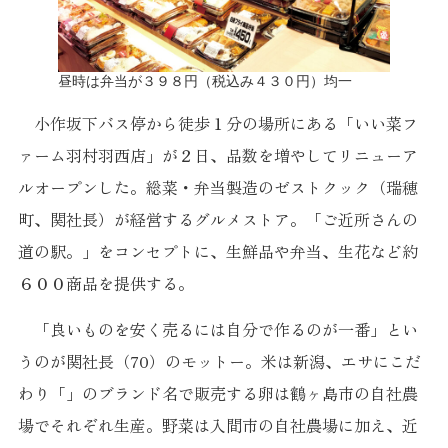
昼時は弁当が３９８円（税込み４３０円）均一
小作坂下バス停から徒歩１分の場所にある「いい菜フ
ァーム羽村羽西店」が２日、品数を増やしてリニューア
ルオープンした。総菜・弁当製造のゼストクック（瑞穂
町、関社長）が経営するグルメストア。「ご近所さんの
道の駅。」をコンセプトに、生鮮品や弁当、生花など約
６００商品を提供する。
「良いものを安く売るには自分で作るのが一番」とい
うのが関社長（70）のモットー。米は新潟、エサにこだ
わり「」のブランド名で販売する卵は鶴ヶ島市の自社農
場でそれぞれ生産。野菜は入間市の自社農場に加え、近