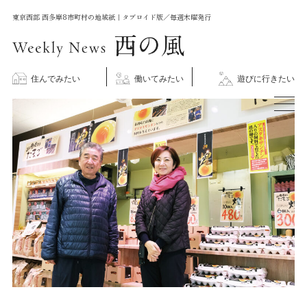
コ
東京西部 西多摩8市町村の地域紙｜タブロイド版／毎週木曜発行
ン
テ
ン
住んでみたい
働いてみたい
遊びに行きたい
ツ
に
ス
キ
ッ
プ