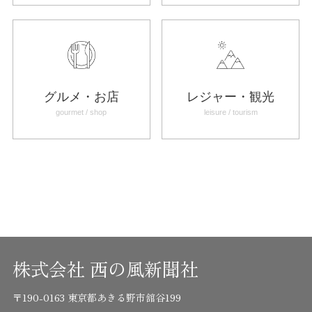
グルメ・お店
レジャー・観光
gourmet / shop
leisure / tourism
株式会社 西の風新聞社
〒190-0163 東京都あきる野市舘谷199