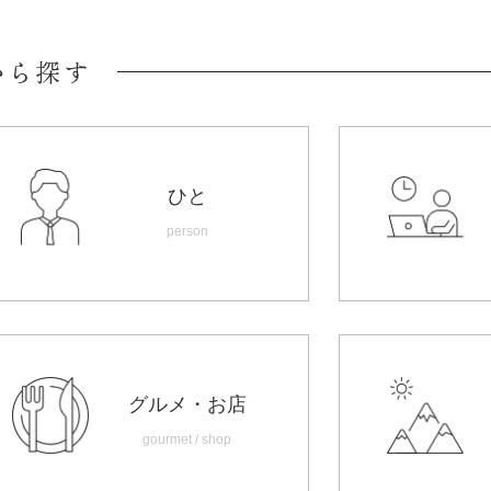
から探す
ひと
person
グルメ・お店
gourmet / shop