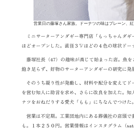
営業日の藤塚さん家族。ドーナツの味はプレーン、紅
ミニサーターアンダギー専門店「もっちゃんダギー
ほどオープンした。直径３㌢ほどの４色の球状ドー
藤塚社長（47）の趣味が高じて始まった店。魚を
飽き足らず、好物のサーターアンダギーの研究に発
そのうち凝り性が発動し、材料や配分を変えてドー
を営む知人に助言を求め、さらに改良を加えた。知
ナツをおねだりする愛犬「もも」にちなんでつけた
営業は不定期。工業団地内にある葬儀社の店頭で妻
も。１本２５０円。営業情報はインスタグラム（sata