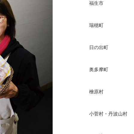
福生市
瑞穂町
日の出町
奥多摩町
檜原村
小菅村・丹波山村