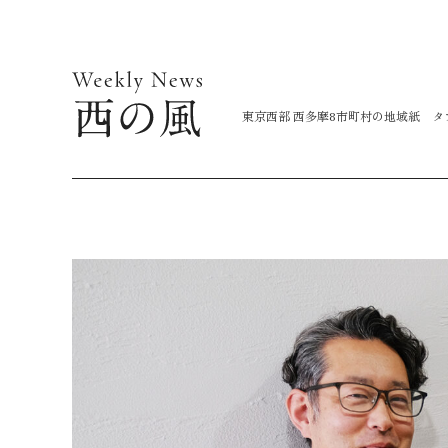
コ
ン
テ
ン
東京西部 西多摩8市町村の地域紙 
ツ
に
ス
キ
ッ
プ