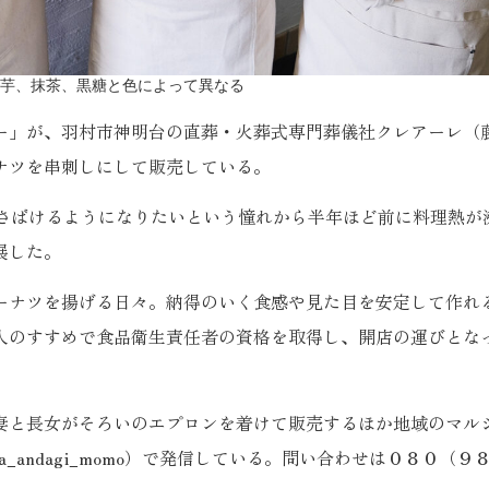
芋、抹茶、黒糖と色によって異なる
」が、羽村市神明台の直葬・火葬式専門葬儀社クレアーレ（
ナツを串刺しにして販売している。
さばけるようになりたいという憧れから半年ほど前に料理熱が
展した。
ナツを揚げる日々。納得のいく食感や見た目を安定して作れ
人のすすめで食品衛生責任者の資格を取得し、開店の運びとな
。
と長女がそろいのエプロンを着けて販売するほか地域のマル
_andagi_momo）で発信している。問い合わせは０８０（