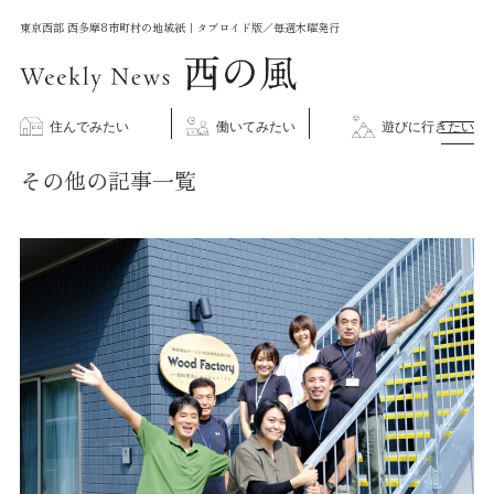
コ
東京西部 西多摩8市町村の地域紙｜タブロイド版／毎週木曜発行
ン
テ
ン
住んでみたい
働いてみたい
遊びに行きたい
ツ
その他の記事一覧
に
ス
キ
ッ
プ