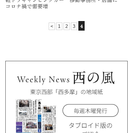
コロナ禍で需要増
4
<
1
2
3