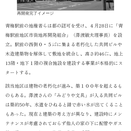
再開発完了イメージ
青梅駅前の地権者らは都の認可を受け、４月28日に「青
梅駅前地区市街地再開発組合」（澤渡敏夫理事長）を設
立。駅前の西側０・５㌶に集まる老朽化した共同ビルや
木造建築物を解体して敷地を統合し、高さ約46㍍、地上
13階・地下１階の複合施設を建設する事業が本格的にス
タートする。
該当地区は建物の老朽化が進み、築１００年を超えるも
のもある。澤渡さんの「みどりや文具」が入る共同ビル
は築約50年、水道をひねると錆で赤い水が出てくること
もあった。現在と建築の考え方が異なり、建設時にメン
テナンスが考慮されておらず他人の家の下に配管やガス