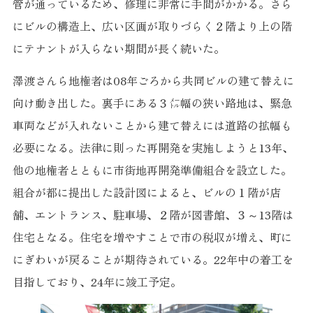
管が通っているため、修理に非常に手間がかかる。さら
にビルの構造上、広い区画が取りづらく２階より上の階
にテナントが入らない期間が長く続いた。
澤渡さんら地権者は08年ごろから共同ビルの建て替えに
向け動き出した。裏手にある３㍍幅の狭い路地は、緊急
車両などが入れないことから建て替えには道路の拡幅も
必要になる。法律に則った再開発を実施しようと13年、
他の地権者とともに市街地再開発準備組合を設立した。
組合が都に提出した設計図によると、ビルの１階が店
舗、エントランス、駐車場、２階が図書館、３～13階は
住宅となる。住宅を増やすことで市の税収が増え、町に
にぎわいが戻ることが期待されている。22年中の着工を
目指しており、24年に竣工予定。