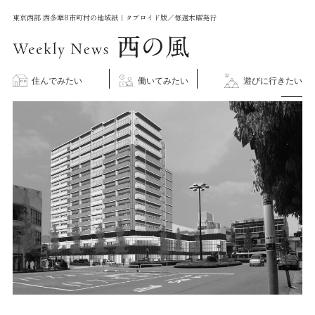
コ
東京西部 西多摩8市町村の地域紙｜タブロイド版／毎週木曜発行
ン
テ
ン
住んでみたい
働いてみたい
遊びに行きたい
ツ
に
ス
キ
ッ
プ