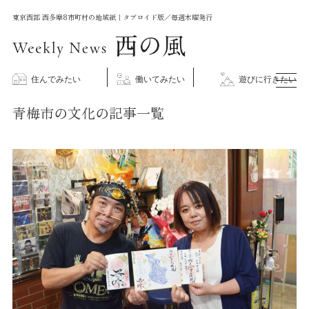
コ
東京西部 西多摩8市町村の地域紙｜タブロイド版／毎週木曜発行
ン
テ
ン
住んでみたい
働いてみたい
遊びに行きたい
ツ
青梅市の文化の記事一覧
に
ス
キ
ッ
プ