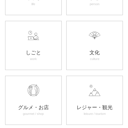
life
person
しごと
文化
work
culture
グルメ・お店
レジャー・観光
gourmet / shop
leisure / tourism