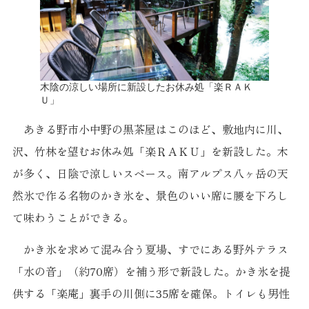
木陰の涼しい場所に新設したお休み処「楽ＲＡＫ
Ｕ」
あきる野市小中野の黒茶屋はこのほど、敷地内に川、
沢、竹林を望むお休み処「楽ＲＡＫＵ」を新設した。木
が多く、日陰で涼しいスペース。南アルプス八ヶ岳の天
然氷で作る名物のかき氷を、景色のいい席に腰を下ろし
て味わうことができる。
かき氷を求めて混み合う夏場、すでにある野外テラス
「水の音」（約70席）を補う形で新設した。かき氷を提
供する「楽庵」裏手の川側に35席を確保。トイレも男性