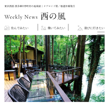
コ
東京西部 西多摩8市町村の地域紙｜タブロイド版／毎週木曜発行
ン
テ
ン
住んでみたい
働いてみたい
遊びに行きたい
ツ
に
ス
キ
ッ
プ