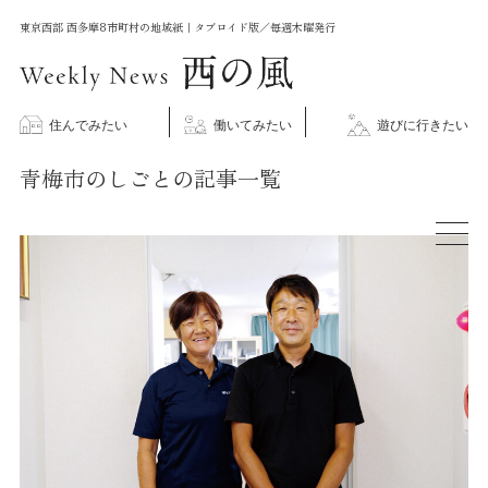
コ
東京西部 西多摩8市町村の地域紙｜タブロイド版／毎週木曜発行
ン
テ
ン
住んでみたい
働いてみたい
遊びに行きたい
ツ
青梅市のしごとの記事一覧
に
ス
キ
ッ
プ