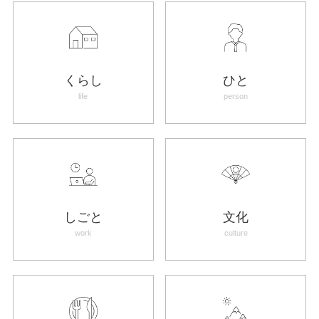
くらし
ひと
life
person
しごと
文化
work
culture