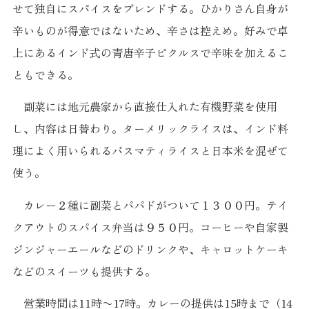
せて独自にスパイスをブレンドする。ひかりさん自身が
辛いものが得意ではないため、辛さは控えめ。好みで卓
上にあるインド式の青唐辛子ピクルスで辛味を加えるこ
ともできる。
副菜には地元農家から直接仕入れた有機野菜を使用
し、内容は日替わり。ターメリックライスは、インド料
理によく用いられるバスマティライスと日本米を混ぜて
使う。
カレー２種に副菜とパパドがついて１３００円。テイ
クアウトのスパイス弁当は９５０円。コーヒーや自家製
ジンジャーエールなどのドリンクや、キャロットケーキ
などのスイーツも提供する。
営業時間は11時〜17時。カレーの提供は15時まで（14