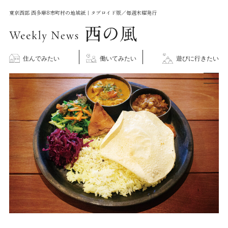
コ
東京西部 西多摩8市町村の地域紙｜タブロイド版／毎週木曜発行
ン
テ
ン
住んでみたい
働いてみたい
遊びに行きたい
ツ
に
ス
キ
ッ
プ