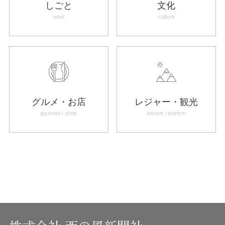
しごと
文化
work
culture
グルメ・お店
レジャー・観光
gourmet / shop
leisure / tourism