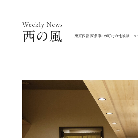
コ
ン
テ
ン
東京西部 西多摩8市町村の地域紙 
ツ
に
ス
キ
ッ
プ