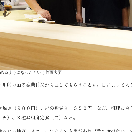
めるようになったという佐藤夫妻
川崎方面の漁業仲間から回してもらうことも。日によって入
焼き（９８０円）、尾の身焼き（３５０円）など。料理に合
０円）、３種お刺身定食（同）など。
べたい性質。メニューになくても魚があれば煮て食べたい、