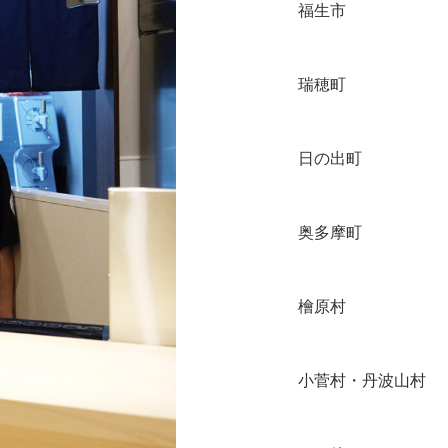
福生市
瑞穂町
日の出町
奥多摩町
檜原村
小菅村・丹波山村