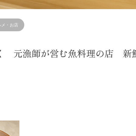
ルメ・お店
く 元漁師が営む魚料理の店 新