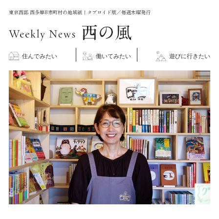
コ
東京西部 西多摩8市町村の地域紙｜タブロイド版／毎週木曜発行
ン
テ
ン
住んでみたい
働いてみたい
遊びに行きたい
ツ
に
ス
キ
ッ
プ