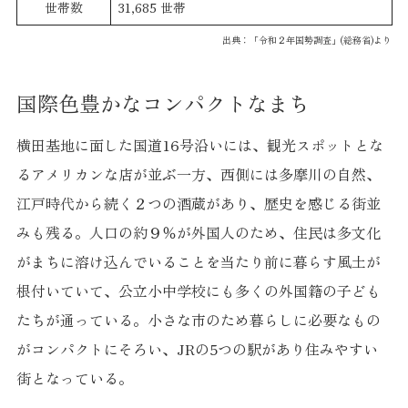
世帯数
31,685 世帯
出典：「令和２年国勢調査」(総務省)より
国際色豊かなコンパクトなまち
横田基地に面した国道16号沿いには、観光スポットとな
るアメリカンな店が並ぶ一方、西側には多摩川の自然、
江戸時代から続く２つの酒蔵があり、歴史を感じる街並
みも残る。人口の約９％が外国人のため、住民は多文化
がまちに溶け込んでいることを当たり前に暮らす風土が
根付いていて、公立小中学校にも多くの外国籍の子ども
たちが通っている。小さな市のため暮らしに必要なもの
がコンパクトにそろい、JRの5つの駅があり住みやすい
街となっている。