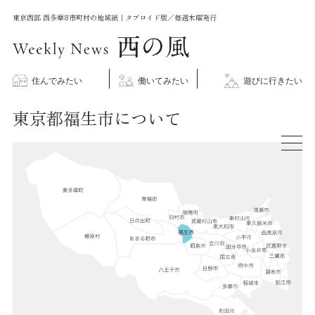
コ
東京西部 西多摩8市町村の地域紙｜タブロイド版／毎週木曜発行
ン
テ
ン
住んでみたい
働いてみたい
遊びに行きたい
ツ
東京都福生市について
に
ス
キ
ッ
プ