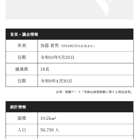
首長・議会情報
市長
加藤 育男
（1954年2月16日生まれ）
任期
令和10年5月20日
議員数
18名
任期
令和9年4月30日
出典：報酬データ「市議会議員報酬に関する調査結果」
統計情報
面積
10.2km²
人口
56,739 人