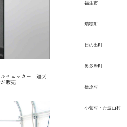
福生市
瑞穂町
日の出町
奥多摩町
ールチェッカー 道交
学が販売
檜原村
小菅村・丹波山村