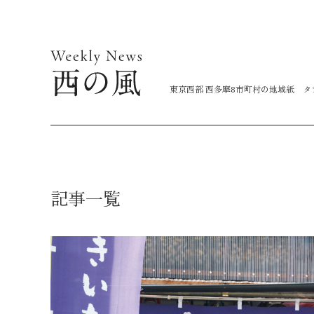
コ
ン
テ
ン
東京西部 西多摩8市町村の地域紙 
ツ
に
ス
キ
ッ
記事一覧
プ