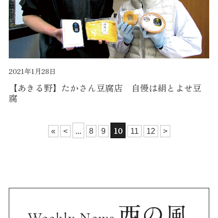
2021年1月28日
【あきる野】たかさん豆腐店 自慢は絹とよせ豆
腐
...
10
«
<
8
9
11
12
>