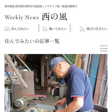
コ
東京西部 西多摩8市町村の地域紙｜タブロイド版／毎週木曜発行
ン
テ
ン
住んでみたい
働いてみたい
遊びに行きたい
ツ
住んでみたいの記事一覧
に
ス
キ
ッ
プ