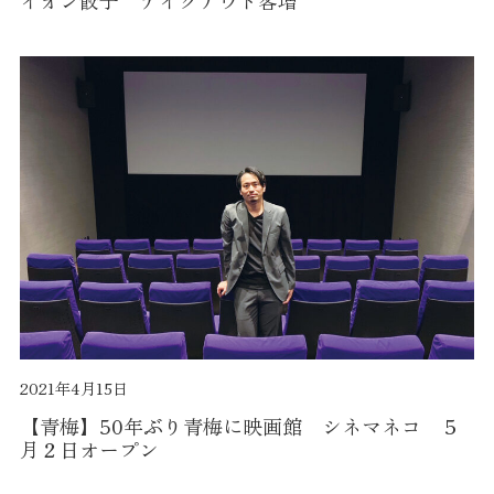
イオン餃子 テイクアウト客増
2021年4月15日
【青梅】50年ぶり青梅に映画館 シネマネコ ５
月２日オープン